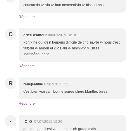
coucou<br /> <br /> bon mercredi<br /> bisousssss
Répondre
C
cricri d'amour
08/07/2015 10:18
<br /> hé oui c'est toujours difficile de choisir,<br /> nous c'est
fait;<br /> amour et kilos.<br /> hihihi<br /> Bises
Marithénounette.
Répondre
R
renejeanine
07/07/2015 22:11
c'est bien vrai ça !! bonne soiree chere Marithé, bises
Répondre
-
-O_O-
07/07/2015 19:26
quelque part il est vrai.......mais oh grand mais ....