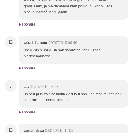
amour, mais quand elle trouve le grand amour elles
grossissent, je me demande bien pourquoi !<br /> Gros
bisous Marithé<br /> @lain
Répondre
C
cricri d'amour
09/07/2015 09:46
<br /> hihihi<br /> un bon sandwich.<br /> Bises
Marithénounette.
Répondre
.
......
09/07/2015 08:58
un peu plus frais ce matin c'est tout bon....on respire..et hier ?
superbe..... !!! bonne journée
Répondre
C
cerise-déco
08/07/2015 11:05