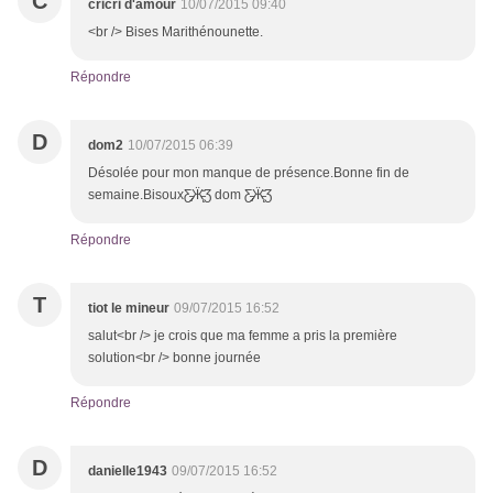
C
cricri d'amour
10/07/2015 09:40
<br /> Bises Marithénounette.
Répondre
D
dom2
10/07/2015 06:39
Désolée pour mon manque de présence.Bonne fin de
semaine.BisouxƸ̵̡Ӝ̵̨̄Ʒ dom Ƹ̵̡Ӝ̵̨̄Ʒ
Répondre
T
tiot le mineur
09/07/2015 16:52
salut<br /> je crois que ma femme a pris la première
solution<br /> bonne journée
Répondre
D
danielle1943
09/07/2015 16:52