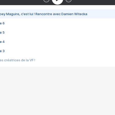
bey Maguire, c'est lui ! Rencontre avec Damien Witecka
e 6
e 5
e 4
e 3
s créatrices de la VF !
e 2
e 1
e Mektoub My Love arrive enfin ! Rencontre avec Shaïn Boumedine et Sal
i : après Toni en famille
elle réalise le bouleversant Dites lui que je l'aime