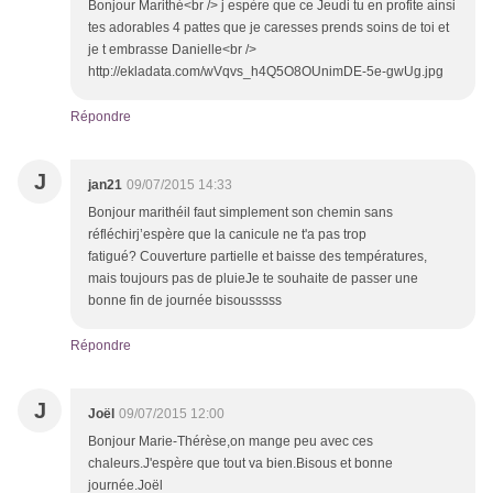
Bonjour Marithé<br /> j espère que ce Jeudi tu en profite ainsi
tes adorables 4 pattes que je caresses prends soins de toi et
je t embrasse Danielle<br />
http://ekladata.com/wVqvs_h4Q5O8OUnimDE-5e-gwUg.jpg
Répondre
J
jan21
09/07/2015 14:33
Bonjour marithéil faut simplement son chemin sans
réfléchirj’espère que la canicule ne t'a pas trop
fatigué? Couverture partielle et baisse des températures,
mais toujours pas de pluieJe te souhaite de passer une
bonne fin de journée bisousssss
Répondre
J
Joël
09/07/2015 12:00
Bonjour Marie-Thérèse,on mange peu avec ces
chaleurs.J'espère que tout va bien.Bisous et bonne
journée.Joël